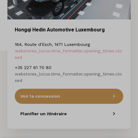
Nos marques
A propos de nous
Hongqi Hedin Automotive Luxembourg
Pays
164, Route d'Esch, 1471 Luxembourg
Luxembourg
webstores_locus.time_formatter.opening_times.clo
sed
Langue
+35 227 61 70 80
Français
webstores_locus.time_formatter.opening_times.clo
sed
Voir la concession
Planifier un itinéraire