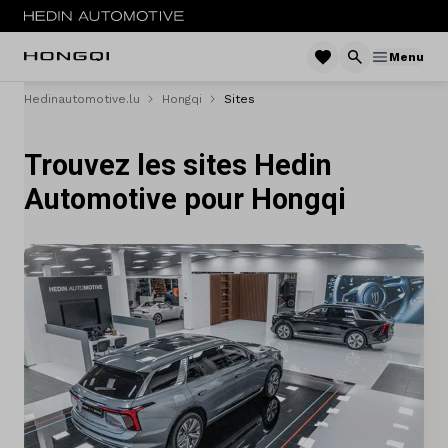
Menu
Hedinautomotive.lu
Hongqi
Sites
Menu
Trouvez les sites Hedin
E-HS9
Automotive pour Hongqi
Service & entretien
Sites
Contact
Vergelijken
Concessionaires