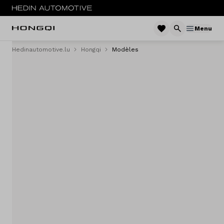
Menu
Hedinautomotive.lu
Hongqi
Modèles
Menu
E-HS9
Service & entretien
Sites
Contact
Vergelijken
Concessionaires