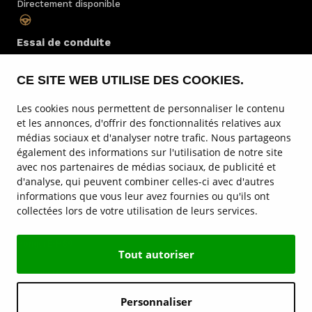
Directement disponible
Essai de conduite
Toujours possible
CE SITE WEB UTILISE DES COOKIES.
Entretien
Les cookies nous permettent de personnaliser le contenu
Par des spécialistes
et les annonces, d'offrir des fonctionnalités relatives aux
médias sociaux et d'analyser notre trafic. Nous partageons
également des informations sur l'utilisation de notre site
Location
avec nos partenaires de médias sociaux, de publicité et
au Luxembourg
d'analyse, qui peuvent combiner celles-ci avec d'autres
informations que vous leur avez fournies ou qu'ils ont
collectées lors de votre utilisation de leurs services.
Service & entretien
Hongqi E-HS9
Tout autoriser
Sites de Hongqi
Personnaliser
Contact